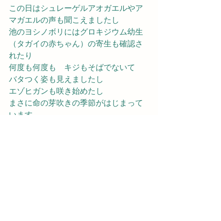
この日はシュレーゲルアオガエルやア
マガエルの声も聞こえましたし
池のヨシノボリにはグロキジウム幼生
（タガイの赤ちゃん）の寄生も確認さ
れたり
何度も何度も　キジもそばでないて　
バタつく姿も見えましたし
エゾヒガンも咲き始めたし　
まさに命の芽吹きの季節がはじまって
います
これからぽんすけ田んぼは生き物たち
でにぎやかになります