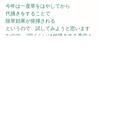
今年は一度草をはやしてから　
代掻きをすることで　
除草効果が発揮される
というので　試してみようと思います
なので　3回くらいは代掻きする予定＾
＾；
すべて表示
最新記事