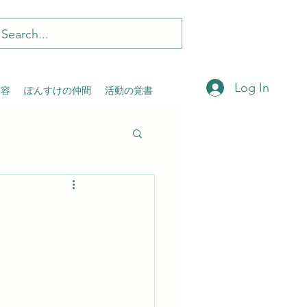
Log In
内容
ぽんすけの仲間
活動の覚書