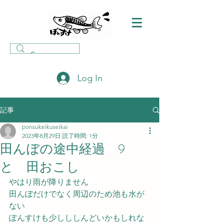
Log In
記事
ponsukeikuseikai
2023年8月29日
読了時間: 1分
田んぼの途中経過 9
と 田おこし
やはり雨が降りません
田んぼだけでなく周辺のため池も水が
ない
ぽんすけも少しししんどいかもしれな