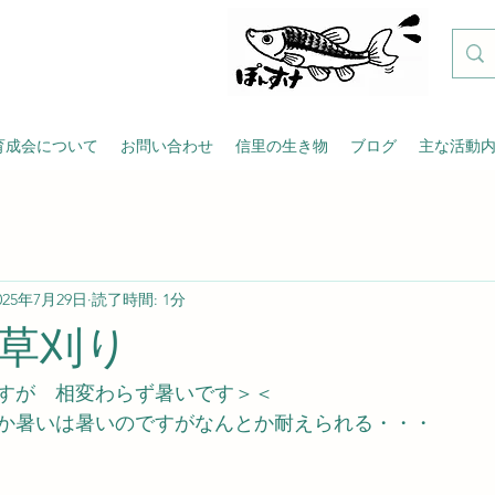
育成会について
お問い合わせ
信里の生き物
ブログ
主な活動
025年7月29日
読了時間: 1分
草刈り
すが　相変わらず暑いです＞＜
か暑いは暑いのですがなんとか耐えられる・・・