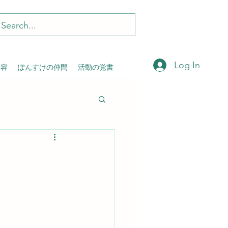
Log In
内容
ぽんすけの仲間
活動の覚書