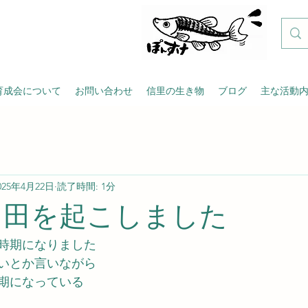
育成会について
お問い合わせ
信里の生き物
ブログ
主な活動
025年4月22日
読了時間: 1分
年も田を起こしました
時期になりました
いとか言いながら
期になっている