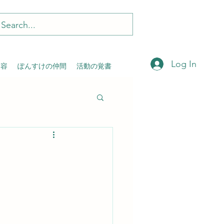
Log In
内容
ぽんすけの仲間
活動の覚書