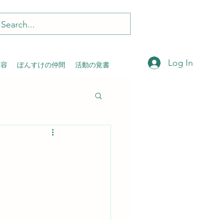
Log In
内容
ぽんすけの仲間
活動の覚書