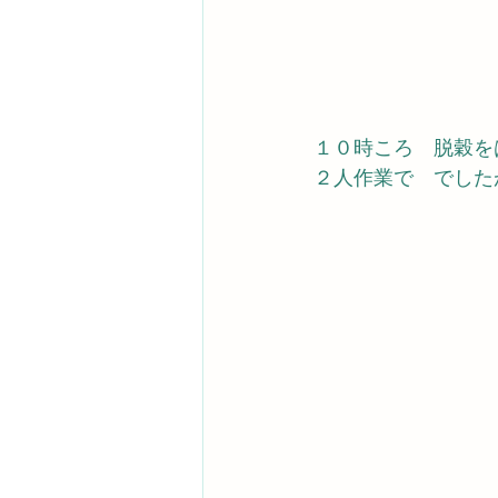
１０時ころ　脱穀を
２人作業で　でした