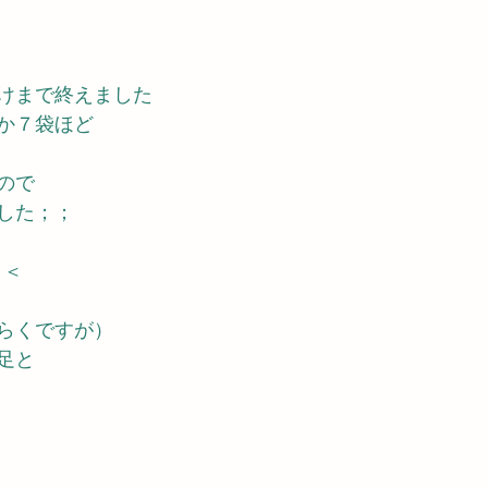
けまで終えました
か７袋ほど
ので
した；；
＞＜
らくですが）
足と