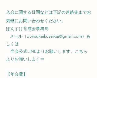
入会に関する疑問などは下記の連絡先までお
気軽にお問い合わせください。
ぽんすけ育成会事務局
メール（ponsukeikuseikai@gmail.com）も
しくは
当会公式LINEよりお願いします。こちら
よりお願いします⇒
【年会費】
１．正会員 4口（￥2,000ー）～
２．賛助会員 1口（￥500ー）～
３．寄付会員 1口（￥500ー）～
【ボランティア保険】
作業に参加する方はボランティア保険の加
入をお願いしています。
350円/1名（年度単位）
※他でボランティア保険に加入されている