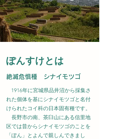
ぽんすけとは
絶滅危惧種 シナイモツゴ
1916年に宮城県品井沼から採集さ
れた個体を基にシナイモツゴと名付
けられたコイ科の日本固有種です。
長野市の南、茶臼山にある信里地
区では昔からシナイモツゴのことを
「ぽん」とよんで親しんできまし